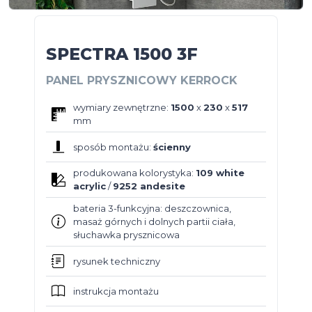
SPECTRA 1500 3F
PANEL PRYSZNICOWY KERROCK
wymiary zewnętrzne:
1500
x
230
x
517
mm
sposób montażu:
ścienny
produkowana kolorystyka:
109 white
acrylic
/
9252 andesite
bateria 3-funkcyjna: deszczownica,
masaż górnych i dolnych partii ciała,
słuchawka prysznicowa
rysunek techniczny
instrukcja montażu