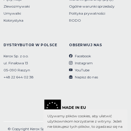
Zlewozmywaki
Ogólne warunki sprzedaży
Umywalki
Polityka prywatności
Kolorystyka
RODO
DYSTRYBUTOR W POLSCE
OBSERWUJ NAS
Kerox Sp. z o.o.
Facebook
ul. Finałowa 13
Instagram
05-090 Raszyn
YouTube
+48 22 644 02 38
Napisz do nas
Używamy plików cookies, aby ułatwić
użytkownikom korzystanie z witryny. Jeżeli
nie blokujesz tych plików, to zgadzasz się na
© Copyright Kerox Sp. z o.o. 2026 | © Copyright Kolpa, d.o.o. Metlika